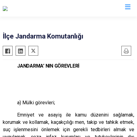
İzmir
İlçe Jandarma Komutanlığı
Aliağa
Foça
Menemen
Balçova
Gaziemir
Narlıdere
JANDARMA’ NIN GÖREVLERİ
Bayındır
Güzelbahçe
Ödemiş
Bergama
Karaburun
Seferihisar
Beydağ
Karşıyaka
Selçuk
Bornova
Kemalpaşa
Tire
a) Mülki görevleri;
Buca
Kınık
Torbalı
Çeşme
Kiraz
Urla
Emniyet ve asayiş ile kamu düzenini sağlamak,
korumak ve kollamak, kaçakçılığı men, takip ve tahkik etmek,
Çiğli
Konak
Bayraklı
suç işlenmesini önlemek için gerekli tedbirleri almak ve
Dikili
Menderes
Karabağlar
uygulamak, ceza infaz kurumları ve tutukevlerinin dış