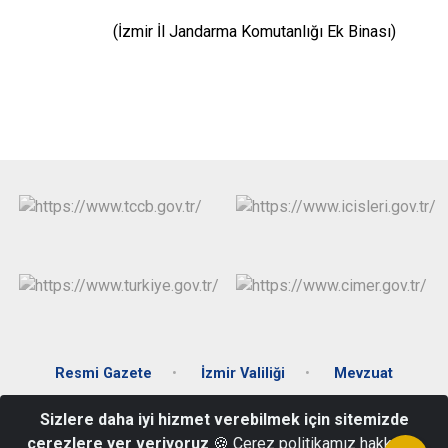
(İzmir İl Jandarma Komutanlığı Ek Binası)
Resmi Gazete
İzmir Valiliği
Mevzuat
Sizlere daha iyi hizmet verebilmek için sitemizde
Korutürk Mahallesi Yonca Sokak No:19 Balçova/İZMİR
çerezlere yer veriyoruz
🍪 Çerez politikamız hakkında